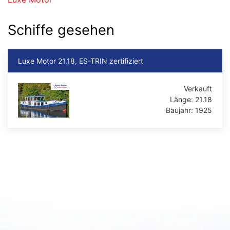
Schiffe gesehen
Luxe Motor 21.18, ES-TRIN zertifiziert
Verkauft
Länge:
21.18
Baujahr:
1925
Schnell Übersicht
Hausboot
Holz
€ 0 - € 50.000