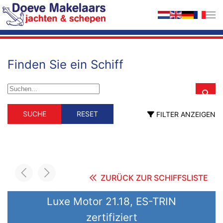
Zum Hauptinhalt springen
Finden Sie ein Schiff
Schiffstyp
Material
SUCHE
RESET
FILTER ANZEIGEN
Schiffstyp
Material
Berufsschiff
GFK
Holz
ehemalig Berufsschiff
Stahl
fahrendes Wohnschiff
Hausboot
Motorsegler
Motoryacht
ZURÜCK ZUR SCHIFFSLISTE
Segelyacht
Länge (m)
Luxe Motor 21.18, ES-TRIN
zertifiziert