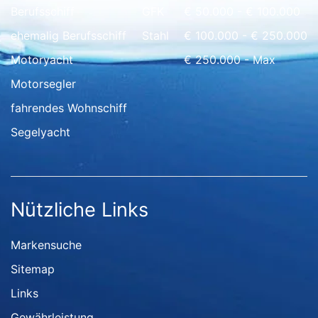
Berufsschiff
GFK
€ 50.000 - € 100.000
ehemalig Berufsschiff
Stahl
€ 100.000 - € 250.000
Motoryacht
€ 250.000 - Max
Motorsegler
fahrendes Wohnschiff
Segelyacht
Nützliche Links
Markensuche
Sitemap
Links
Gewährleistung