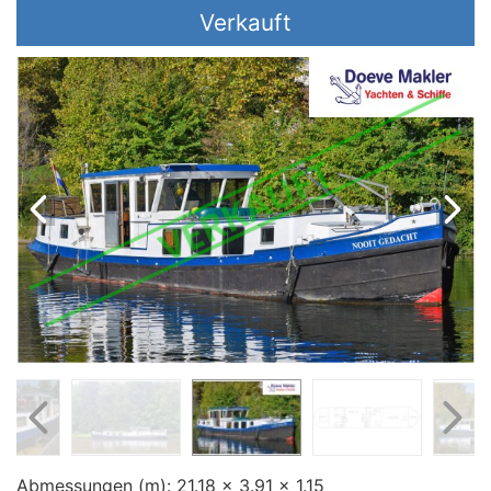
Preis (€)
Verkauft
Baujahr (jjjj)
Abmessungen (m):
21.18 x 3.91 x 1.15