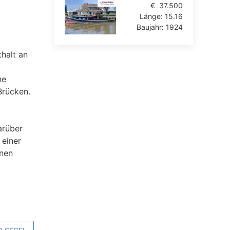
€
37.500
Länge:
15.16
Baujahr:
1924
halt an
ne
Brücken.
arüber
 einer
hnen