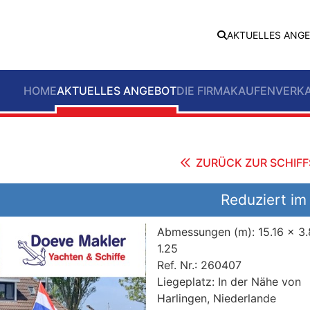
AKTUELLES ANG
HOME
AKTUELLES ANGEBOT
DIE FIRMA
KAUFEN
VERK
ZURÜCK ZUR SCHIFF
Reduziert im
Abmessungen (m):
15.16 x 3
1.25
Ref. Nr.:
260407
Liegeplatz:
In der Nähe von
Harlingen, Niederlande