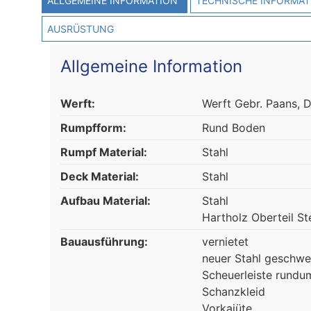
ALLGEMEINE INFORMATION
TECHNISCHE INFORMAT
AUSRÜSTUNG
Allgemeine Information
Werft:
Werft Gebr. Paans, 
Rumpfform:
Rund Boden
Rumpf Material:
Stahl
Deck Material:
Stahl
Aufbau Material:
Stahl
Hartholz Oberteil S
Bauausführung:
vernietet
neuer Stahl geschwe
Scheuerleiste rundu
Schanzkleid
Vorkajüte