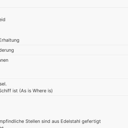
eid
Erhaltung
rderung
hnen
sel.
hiff ist (As is Where is)
pfindliche Stellen sind aus Edelstahl gefertigt