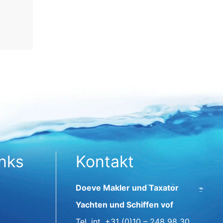
inks
Kontakt
Doeve Makler und Taxator
Yachten und Schiffen vof
Tel. int.
+31 (0)10 – 248 98 30