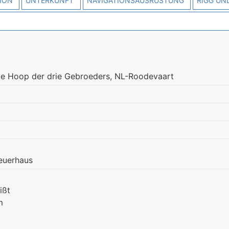
ION
UNTERKUNFT
NAVIGATIONSAUSRÜSTUNG
RIGG UN
De Hoop der drie Gebroeders, NL-Roodevaart
teuerhaus
ißt
m