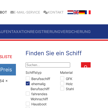
EBOT
E-MAIL-SERVICE
KONTAKT
AUFEN
TAXATION
REGISTRIERUNG
VERSICHERUNG
Finden Sie ein Schiff
SLISTE
 Preis
Schiffstyp
Material
Schiffstyp
Material
Berufsschiff
GFK
.84 x
ehemalig
Holz
Berufsschiff
Stahl
fahrendes
Wohnschiff
Hausboot