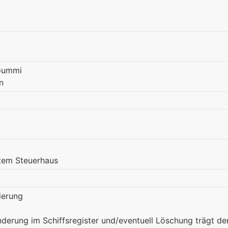
Gummi
n
tem Steuerhaus
ierung
nderung im Schiffsregister und/eventuell Löschung trägt de