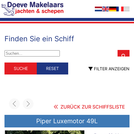
Zum Hauptinhalt springen
Finden Sie ein Schiff
Schiffstyp
Material
SUCHE
RESET
FILTER ANZEIGEN
Schiffstyp
Material
Berufsschiff
GFK
Holz
ehemalig Berufsschiff
Stahl
fahrendes Wohnschiff
Hausboot
Motorsegler
Motoryacht
ZURÜCK ZUR SCHIFFSLISTE
Segelyacht
Länge (m)
Piper Luxemotor 49L