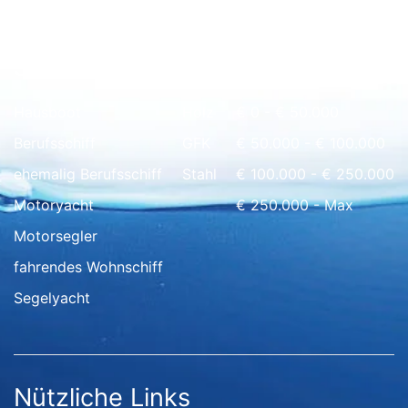
Schnell Übersicht
Hausboot
Holz
€ 0 - € 50.000
Berufsschiff
GFK
€ 50.000 - € 100.000
ehemalig Berufsschiff
Stahl
€ 100.000 - € 250.000
Motoryacht
€ 250.000 - Max
Motorsegler
fahrendes Wohnschiff
Segelyacht
Nützliche Links