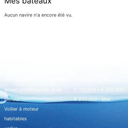
Mes bateaux
Aucun navire n'a encore été vu.
Rapide à l'aperçu
bateau maison
bois
€ 0 - € 50.000
professionnel
polyester
€ 50.000 - € 100.000
ancien professionnel
acier
€ 100.000 - € 250.000
moteur
€ 250.000 - Max
Voilier à moteur
habitables