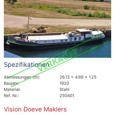
Spezifikationen
Abmessungen (m):
26.13 x 4.69 x 1.25
Baujahr:
1920
Material:
Stahl
Ref. Nr.:
250401
Vision Doeve Maklers