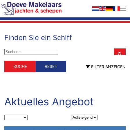
Zum Hauptinhalt springen
Finden Sie ein Schiff
Schiffstyp
Material
SUCHE
RESET
FILTER ANZEIGEN
Schiffstyp
Material
Berufsschiff
GFK
Holz
ehemalig Berufsschiff
Stahl
fahrendes Wohnschiff
Hausboot
Motorsegler
Aktuelles Angebot
Motoryacht
Segelyacht
Länge (m)