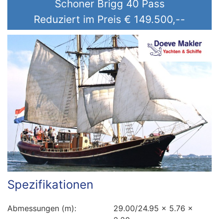
Schoner Brigg 40 Pass
Preis (€)
Reduziert im Preis
€ 149.500,--
Baujahr (jjjj)
Spezifikationen
Abmessungen (m):
29.00/24.95 x 5.76 x