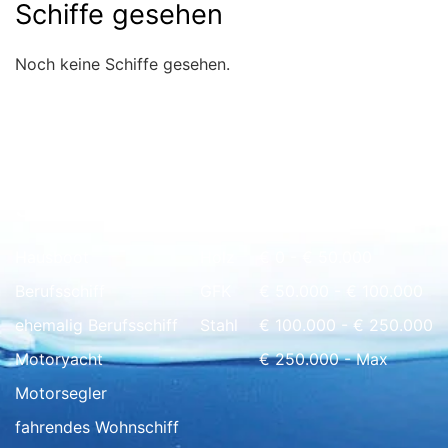
Schiffe gesehen
Noch keine Schiffe gesehen.
Schnell Übersicht
Hausboot
Holz
€ 0 - € 50.000
Berufsschiff
GFK
€ 50.000 - € 100.000
ehemalig Berufsschiff
Stahl
€ 100.000 - € 250.000
Motoryacht
€ 250.000 - Max
Motorsegler
fahrendes Wohnschiff