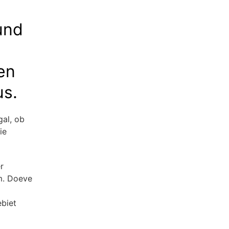
und
en
us.
gal, ob
ie
r
m. Doeve
biet