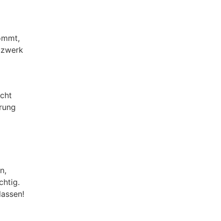
ommt,
tzwerk
acht
erung
n,
chtig.
lassen!