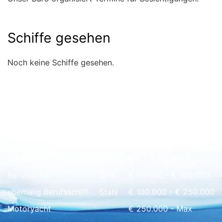
Schiffe gesehen
Noch keine Schiffe gesehen.
Schnell Übersicht
Hausboot
Holz
€ 0 - € 50.000
Berufsschiff
GFK
€ 50.000 - € 100.000
ehemalig Berufsschiff
Stahl
€ 100.000 - € 250.000
Motoryacht
€ 250.000 - Max