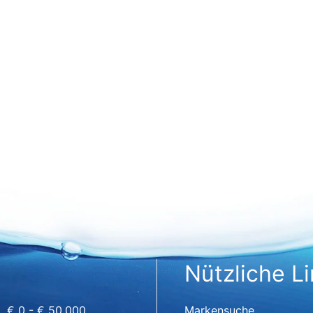
Nützliche L
€ 0 - € 50.000
Markensuche