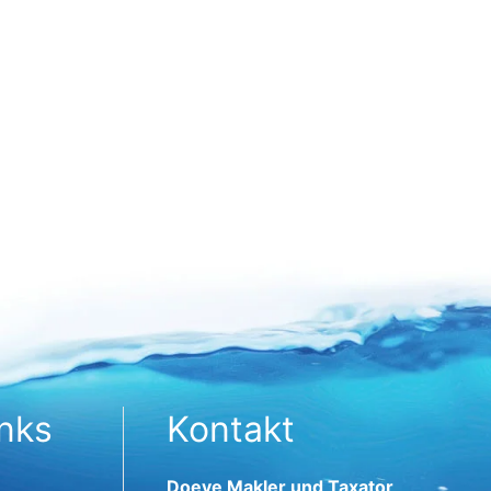
inks
Kontakt
Doeve Makler und Taxator