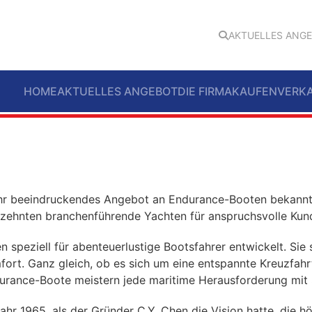
AKTUELLES ANG
HOME
AKTUELLES ANGEBOT
DIE FIRMA
KAUFEN
VERK
ihr beeindruckendes Angebot an Endurance-Booten bekannt is
zehnten branchenführende Yachten für anspruchsvolle Kund
eziell für abenteuerlustige Bootsfahrer entwickelt. Sie s
ort. Ganz gleich, ob es sich um eine entspannte Kreuzfahr
rance-Boote meistern jede maritime Herausforderung mit St
r 1965, als der Gründer C.Y. Chen die Vision hatte, die 