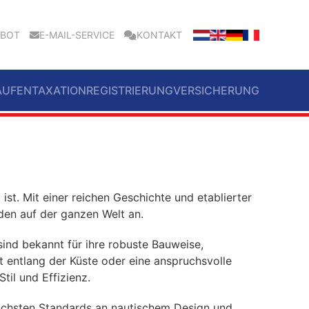
EBOT
E-MAIL-SERVICE
KONTAKT
AUFEN
TAXATION
REGISTRIERUNG
VERSICHERUNG
t. Mit einer reichen Geschichte und etablierter
en auf der ganzen Welt an.
ind bekannt für ihre robuste Bauweise,
t entlang der Küste oder eine anspruchsvolle
il und Effizienz.
höchsten Standards an nautischem Design und