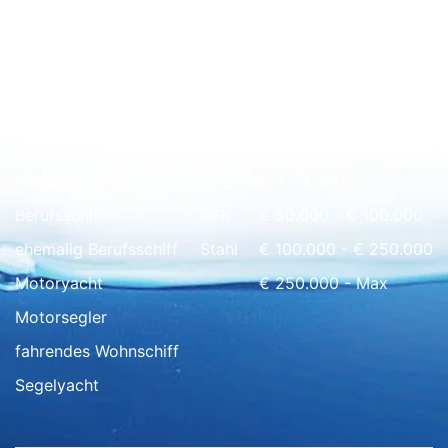
Schnell Übersicht
Hausboot
Holz
€ 0 - € 50.000
Berufsschiff
GFK
€ 50.000 - € 100.000
ehemalig Berufsschiff
Stahl
€ 100.000 - € 250.000
Motoryacht
€ 250.000 - Max
Motorsegler
fahrendes Wohnschiff
Segelyacht