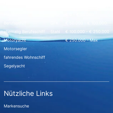
Schnell Übersicht
Hausboot
Holz
€ 0 - € 50.000
Berufsschiff
GFK
€ 50.000 - € 100.000
ehemalig Berufsschiff
Stahl
€ 100.000 - € 250.000
Motoryacht
€ 250.000 - Max
Motorsegler
fahrendes Wohnschiff
Segelyacht
Nützliche Links
Markensuche