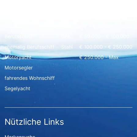
Schnell Übersicht
Hausboot
Holz
€ 0 - € 50.000
Berufsschiff
GFK
€ 50.000 - € 100.000
ehemalig Berufsschiff
Stahl
€ 100.000 - € 250.000
Motoryacht
€ 250.000 - Max
Motorsegler
fahrendes Wohnschiff
Segelyacht
Nützliche Links