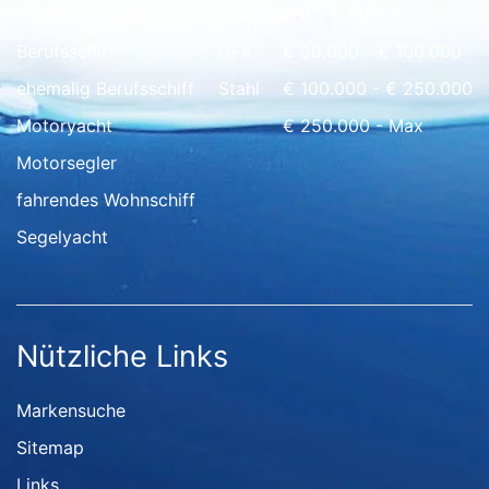
Hausboot
Holz
€ 0 - € 50.000
Berufsschiff
GFK
€ 50.000 - € 100.000
ehemalig Berufsschiff
Stahl
€ 100.000 - € 250.000
Motoryacht
€ 250.000 - Max
Motorsegler
fahrendes Wohnschiff
Segelyacht
Nützliche Links
Markensuche
Sitemap
Links