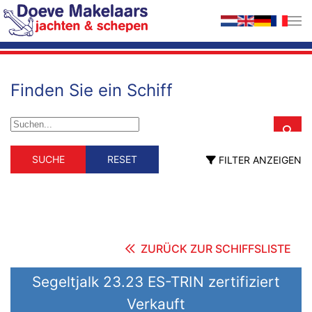
Zum Hauptinhalt springen
Finden Sie ein Schiff
Schiffstyp
Material
SUCHE
RESET
FILTER ANZEIGEN
Schiffstyp
Material
Berufsschiff
GFK
Holz
ehemalig Berufsschiff
Stahl
fahrendes Wohnschiff
Hausboot
Motorsegler
Motoryacht
ZURÜCK ZUR SCHIFFSLISTE
Segelyacht
Länge (m)
Segeltjalk 23.23 ES-TRIN zertifiziert
Verkauft