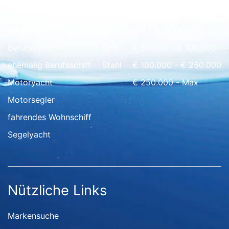
Schnell Übersicht
Hausboot
Holz
€ 0 - € 50.000
Berufsschiff
GFK
€ 50.000 - € 100.000
ehemalig Berufsschiff
Stahl
€ 100.000 - € 250.000
Motoryacht
€ 250.000 - Max
Motorsegler
fahrendes Wohnschiff
Segelyacht
Nützliche Links
Markensuche