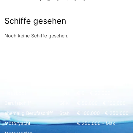
Schiffe gesehen
Noch keine Schiffe gesehen.
Schnell Übersicht
Hausboot
Holz
€ 0 - € 50.000
Berufsschiff
GFK
€ 50.000 - € 100.000
ehemalig Berufsschiff
Stahl
€ 100.000 - € 250.000
Motoryacht
€ 250.000 - Max