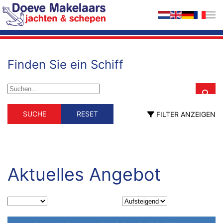
Zum Hauptinhalt springen
Finden Sie ein Schiff
Schiffstyp
Material
SUCHE
RESET
FILTER ANZEIGEN
Schiffstyp
Material
Berufsschiff
GFK
Holz
ehemalig Berufsschiff
Stahl
fahrendes Wohnschiff
Hausboot
Motorsegler
Aktuelles Angebot
Motoryacht
Segelyacht
Länge (m)