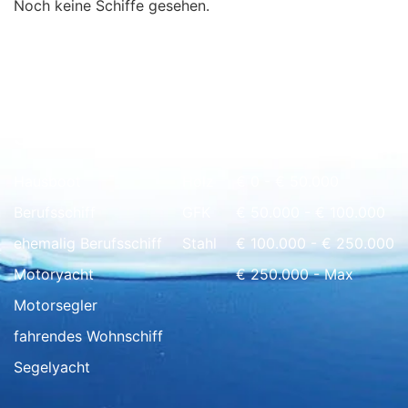
Noch keine Schiffe gesehen.
Schnell Übersicht
Hausboot
Holz
€ 0 - € 50.000
Berufsschiff
GFK
€ 50.000 - € 100.000
ehemalig Berufsschiff
Stahl
€ 100.000 - € 250.000
Motoryacht
€ 250.000 - Max
Motorsegler
fahrendes Wohnschiff
Segelyacht