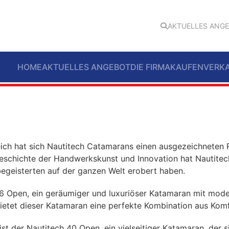
AKTUELLES ANG
HOME
AKTUELLES ANGEBOT
DIE FIRMA
KAUFEN
VERK
eich hat sich Nautitech Catamarans einen ausgezeichneten 
Geschichte der Handwerkskunst und Innovation hat Nautite
egeisterten auf der ganzen Welt erobert haben.
h 46 Open, ein geräumiger und luxuriöser Katamaran mit mo
etet dieser Katamaran eine perfekte Kombination aus Komf
st der Nautitech 40 Open, ein vielseitiger Katamaran, der 