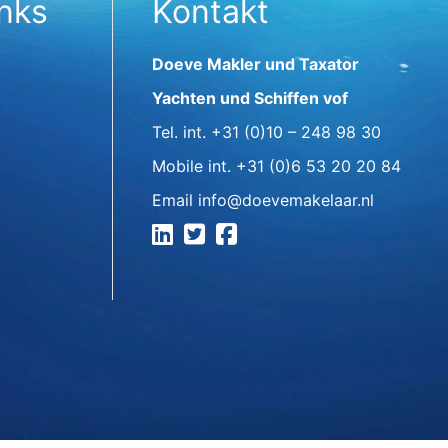
inks
Kontakt
Doeve Makler und Taxator
Yachten und Schiffen vof
Tel. int.
+31 (0)10 – 248 98 30
Mobile int.
+31 (0)6 53 20 20 84
Email
info@doevemakelaar.nl