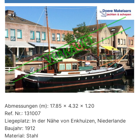
Preis (€)
Baujahr (jjjj)
Abmessungen (m):
17.85 x 4.32 x 1.20
Ref. Nr.:
131007
Liegeplatz:
In der Nähe von Enkhuizen, Niederlande
Baujahr:
1912
Material:
Stahl