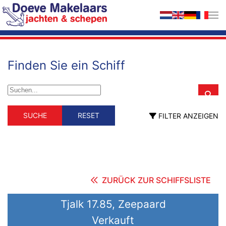
Zum Hauptinhalt springen
Finden Sie ein Schiff
Schiffstyp
Material
SUCHE
RESET
FILTER ANZEIGEN
Schiffstyp
Material
Berufsschiff
GFK
Holz
ehemalig Berufsschiff
Stahl
fahrendes Wohnschiff
Hausboot
Motorsegler
Motoryacht
ZURÜCK ZUR SCHIFFSLISTE
Segelyacht
Länge (m)
Tjalk 17.85, Zeepaard
Verkauft