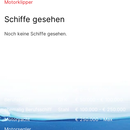
Motorklipper
Schiffe gesehen
Noch keine Schiffe gesehen.
Schnell Übersicht
Hausboot
Holz
€ 0 - € 50.000
Berufsschiff
GFK
€ 50.000 - € 100.000
ehemalig Berufsschiff
Stahl
€ 100.000 - € 250.000
Motoryacht
€ 250.000 - Max
Motorsegler