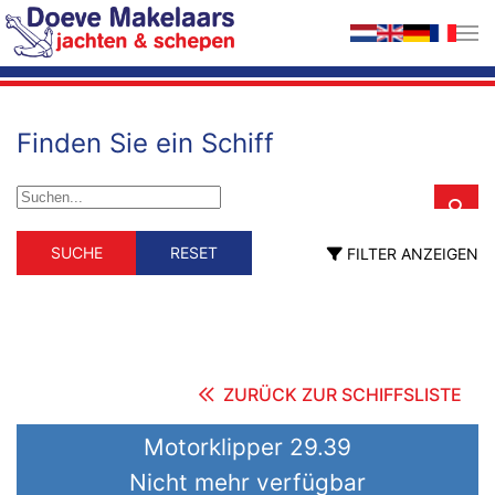
Zum Hauptinhalt springen
Finden Sie ein Schiff
Schiffstyp
Material
SUCHE
RESET
FILTER ANZEIGEN
Schiffstyp
Material
Berufsschiff
GFK
Holz
ehemalig Berufsschiff
Stahl
fahrendes Wohnschiff
Hausboot
Motorsegler
Motoryacht
ZURÜCK ZUR SCHIFFSLISTE
Segelyacht
Länge (m)
Motorklipper 29.39
Nicht mehr verfügbar