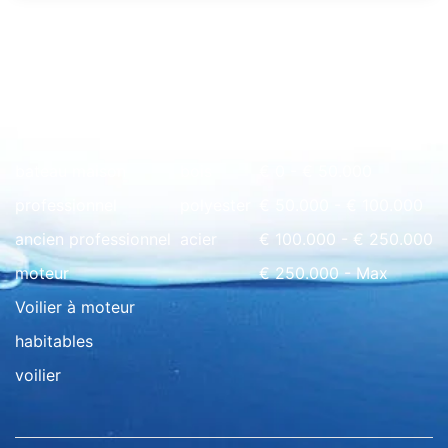
Rapide à l'aperçu
bateau maison
bois
€ 0 - € 50.000
professionnel
polyester
€ 50.000 - € 100.000
ancien professionnel
acier
€ 100.000 - € 250.000
moteur
€ 250.000 - Max
Voilier à moteur
habitables
voilier