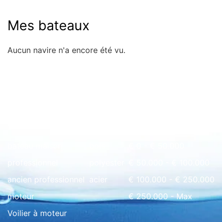
Mes bateaux
Aucun navire n'a encore été vu.
Rapide à l'aperçu
bateau maison
bois
€ 0 - € 50.000
professionnel
polyester
€ 50.000 - € 100.000
ancien professionnel
acier
€ 100.000 - € 250.000
moteur
€ 250.000 - Max
Voilier à moteur