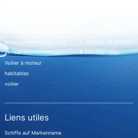
Rapide à l'aperçu
bateau maison
bois
€ 0 - € 50.000
professionnel
polyester
€ 50.000 - € 100.000
ancien professionnel
acier
€ 100.000 - € 250.000
moteur
€ 250.000 - Max
Voilier à moteur
habitables
voilier
Liens utiles
Schiffe auf Markenname