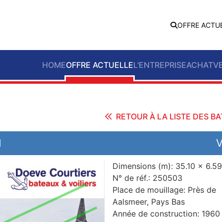
OFFRE ACTU
HOME
OFFRE ACTUELLE
L'ENTREPRISE
ACHAT
V
RETOUR À LA LISTE DES B
N
Dimensions (m):
35.10 x 6.59
N° de réf.:
250503
Place de mouillage:
Près de
Aalsmeer, Pays Bas
Année de construction:
1960