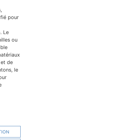
,
ifié pour
. Le
illes ou
able
matériaux
 et de
tons, le
our
e
TION