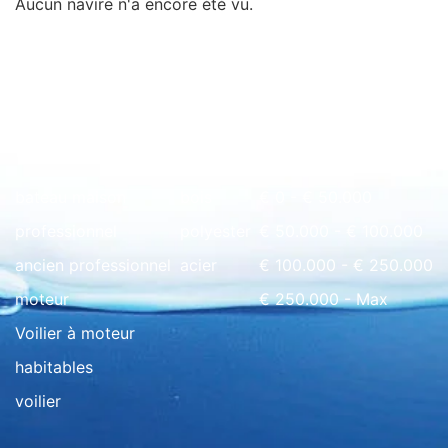
Aucun navire n'a encore été vu.
Rapide à l'aperçu
bateau maison
bois
€ 0 - € 50.000
professionnel
polyester
€ 50.000 - € 100.000
ancien professionnel
acier
€ 100.000 - € 250.000
moteur
€ 250.000 - Max
Voilier à moteur
habitables
voilier