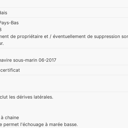
dais
Pays-Bas
B
ent de propriétaire et / éventuellement de suppression son
r.
 navire sous-marin 06-2017
certificat
lut les dérives latérales.
 à chaine
e permet l'échouage à marée basse.