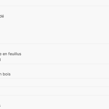
udé
 en feuillus
d
n bois
s