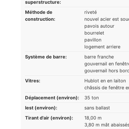
superstructure:
Méthode de
riveté
construction:
nouvel acier est so
pavois autour
bourrelet
pavillon
logement arriere
Système de barre:
barre franche
gouvernail en fenêtre
gouvernail hors bor
Vitres:
Hublot en en laiton
châssis de fenêtre e
Déplacement (environ):
35 ton
lest (environ):
sans ballast
Tirant d'air (environ):
18,00 m
3,80 m mât abaissé