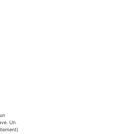
’un
ave. Un
llement)