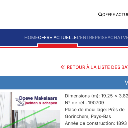
OFFRE ACTU
HOME
OFFRE ACTUELLE
L'ENTREPRISE
ACHAT
V
RETOUR À LA LISTE DES B
Dimensions (m):
19.25 x 3.8
N° de réf.:
190709
Place de mouillage:
Près de
Gorinchem, Pays-Bas
Année de construction:
1893