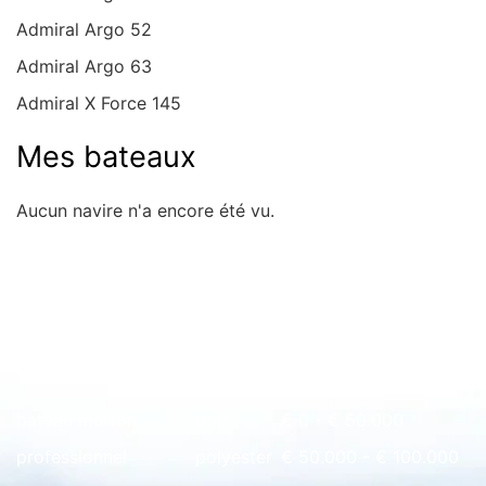
Admiral Argo 52
Admiral Argo 63
Admiral X Force 145
Mes bateaux
Aucun navire n'a encore été vu.
Rapide à l'aperçu
bateau maison
bois
€ 0 - € 50.000
professionnel
polyester
€ 50.000 - € 100.000