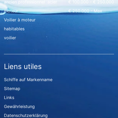
ancien professionnel
acier
€ 100.000 - € 250.000
moteur
€ 250.000 - Max
Voilier à moteur
habitables
voilier
Liens utiles
Schiffe auf Markenname
Sitemap
Links
Gewährleistung
Datenschutzerklärung