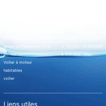
Rapide à l'aperçu
bateau maison
bois
€ 0 - € 50.000
professionnel
polyester
€ 50.000 - € 100.000
ancien professionnel
acier
€ 100.000 - € 250.000
moteur
€ 250.000 - Max
Voilier à moteur
habitables
voilier
Liens utiles