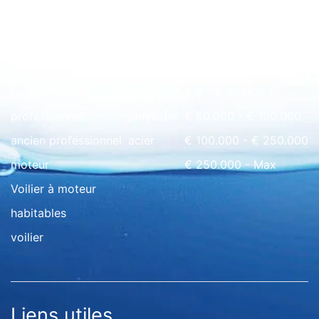
Rapide à l'aperçu
bateau maison
bois
€ 0 - € 50.000
professionnel
polyester
€ 50.000 - € 100.000
ancien professionnel
acier
€ 100.000 - € 250.000
moteur
€ 250.000 - Max
Voilier à moteur
habitables
voilier
Liens utiles