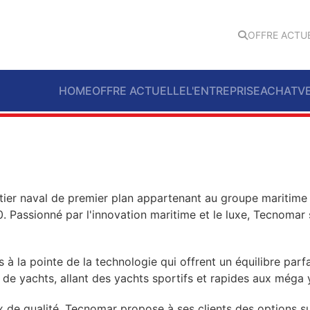
OFFRE ACTU
HOME
OFFRE ACTUELLE
L'ENTREPRISE
ACHAT
V
tier naval de premier plan appartenant au groupe maritime it
 Passionné par l'innovation maritime et le luxe, Tecnomar s
à la pointe de la technologie qui offrent un équilibre parf
e yachts, allant des yachts sportifs et rapides aux méga 
aux de qualité, Tecnomar propose à ses clients des options 