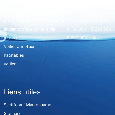
bateau maison
bois
€ 0 - € 50.000
professionnel
polyester
€ 50.000 - € 100.000
ancien professionnel
acier
€ 100.000 - € 250.000
moteur
€ 250.000 - Max
Voilier à moteur
habitables
voilier
Liens utiles
Schiffe auf Markenname
Sitemap