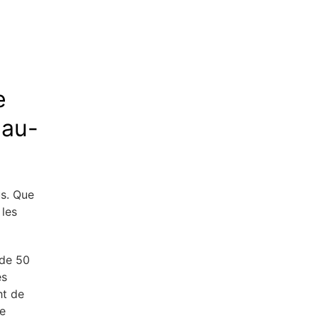
e
 au-
us. Que
 les
 de 50
ès
ht de
de