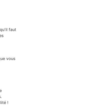
u'il faut
es
que vous
e
.
ité !