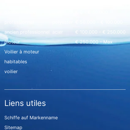
bateau maison
bois
€ 0 - € 50.000
professionnel
polyester
€ 50.000 - € 100.000
ancien professionnel
acier
€ 100.000 - € 250.000
moteur
€ 250.000 - Max
Voilier à moteur
habitables
voilier
Liens utiles
Schiffe auf Markenname
Sitemap