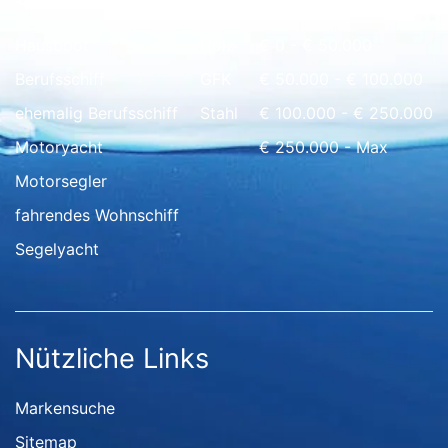
Hausboot
Holz
€ 0 - € 50.000
Berufsschiff
GFK
€ 50.000 - € 100.000
ehemalig Berufsschiff
Stahl
€ 100.000 - € 250.000
Motoryacht
€ 250.000 - Max
Motorsegler
fahrendes Wohnschiff
Segelyacht
Nützliche Links
Markensuche
Sitemap