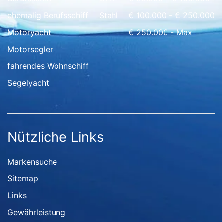
ehemalig Berufsschiff
Stahl
€ 100.000 - € 250.000
Motoryacht
€ 250.000 - Max
Motorsegler
fahrendes Wohnschiff
Segelyacht
Nützliche Links
Markensuche
Sitemap
Links
Gewährleistung