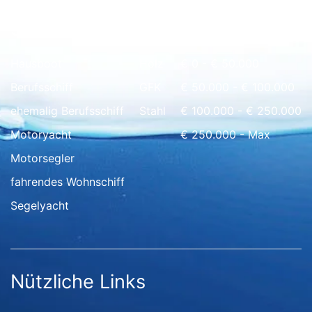
Schnell Übersicht
Hausboot
Holz
€ 0 - € 50.000
Berufsschiff
GFK
€ 50.000 - € 100.000
ehemalig Berufsschiff
Stahl
€ 100.000 - € 250.000
Motoryacht
€ 250.000 - Max
Motorsegler
fahrendes Wohnschiff
Segelyacht
Nützliche Links