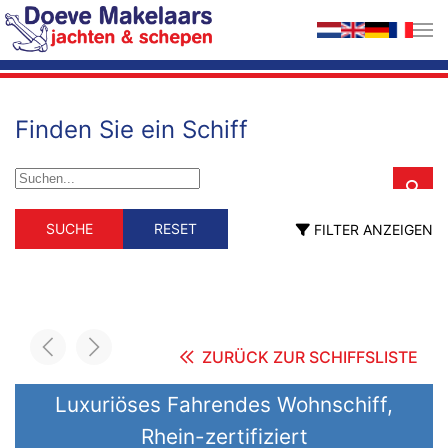
Zum Hauptinhalt springen
Finden Sie ein Schiff
Schiffstyp
Material
SUCHE
RESET
FILTER ANZEIGEN
Schiffstyp
Material
Berufsschiff
GFK
Holz
ehemalig Berufsschiff
Stahl
fahrendes Wohnschiff
Hausboot
Motorsegler
Motoryacht
ZURÜCK ZUR SCHIFFSLISTE
Segelyacht
Länge (m)
Luxuriöses Fahrendes Wohnschiff,
Rhein-zertifiziert