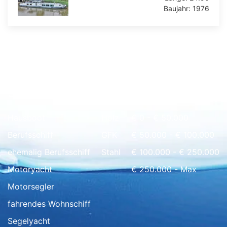
Baujahr:
1976
Schnell Übersicht
Hausboot
Holz
€ 0 - € 50.000
Berufsschiff
GFK
€ 50.000 - € 100.000
ehemalig Berufsschiff
Stahl
€ 100.000 - € 250.000
Motoryacht
€ 250.000 - Max
Motorsegler
fahrendes Wohnschiff
Segelyacht