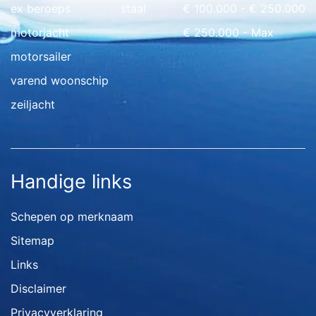
ex beroeps
staal
€ 100.000 - € 250.000
motorjacht
€ 250.000 - Max
motorsailer
varend woonschip
zeiljacht
Handige links
Schepen op merknaam
Sitemap
Links
Disclaimer
Privacyverklaring