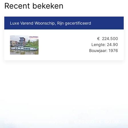
Recent bekeken
Luxe Varend Woonschip, Rijn gecertificeerd
€
224.500
Lengte:
24.90
Bouwjaar:
1976
Snel naar overzicht
ark
hout
€ 0 - € 50.000
beroeps
polyester
€ 50.000 - € 100.000