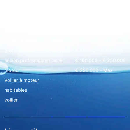
Rapide à l'aperçu
bateau maison
bois
€ 0 - € 50.000
professionnel
polyester
€ 50.000 - € 100.000
ancien professionnel
acier
€ 100.000 - € 250.000
moteur
€ 250.000 - Max
Voilier à moteur
habitables
voilier