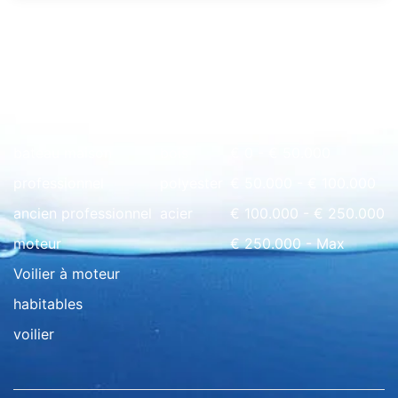
Rapide à l'aperçu
bateau maison
bois
€ 0 - € 50.000
professionnel
polyester
€ 50.000 - € 100.000
ancien professionnel
acier
€ 100.000 - € 250.000
moteur
€ 250.000 - Max
Voilier à moteur
habitables
voilier