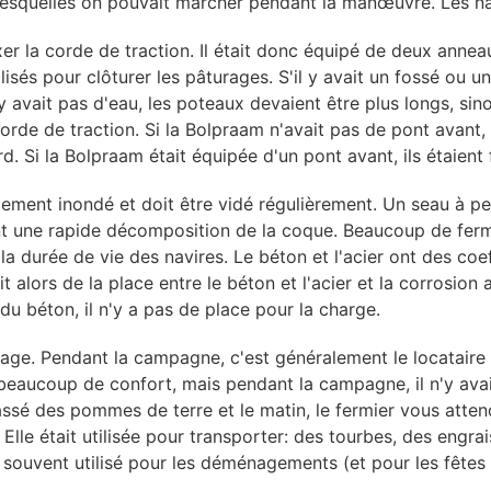
lesquelles on pouvait marcher pendant la manœuvre. Les na
er la corde de traction. Il était donc équipé de deux anneau
lisés pour clôturer les pâturages. S'il y avait un fossé ou un
y avait pas d'eau, les poteaux devaient être plus longs, sino
corde de traction. Si la Bolpraam n'avait pas de pont avant, 
 Si la Bolpraam était équipée d'un pont avant, ils étaient f
lement inondé et doit être vidé régulièrement. Un seau à pel
înant une rapide décomposition de la coque. Beaucoup de fer
a durée de vie des navires. Le béton et l'acier ont des coeff
it alors de la place entre le béton et l'acier et la corrosi
 du béton, il n'y a pas de place pour la charge.
ge. Pendant la campagne, c'est généralement le locataire qui 
 beaucoup de confort, mais pendant la campagne, il n'y avait
sé des pommes de terre et le matin, le fermier vous attenda
. Elle était utilisée pour transporter: des tourbes, des eng
nt souvent utilisé pour les déménagements (et pour les fêtes