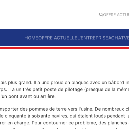
OFFRE ACTU
HOME
OFFRE ACTUELLE
L'ENTREPRISE
ACHAT
V
ais plus grand. Il a une proue en plaques avec un bâbord inc
ps. Il a un très petit poste de pilotage (presque de la même
d'un pont avant ou arrière.
ansporter des pommes de terre vers l'usine. De nombreux cha
 de cinquante à soixante navires, qui étaient loués pendan
uvrer en charge. Pour contourner ce problème, des planches 