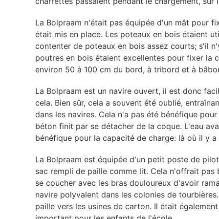
charrettes passaient pendant le chargement, sur 
La Bolpraam n'était pas équipée d'un mât pour fix
était mis en place. Les poteaux en bois étaient uti
contenter de poteaux en bois assez courts; s'il n'
poutres en bois étaient excellentes pour fixer la 
environ 50 à 100 cm du bord, à tribord et à bâbord.
La Bolpraam est un navire ouvert, il est donc faci
cela. Bien sûr, cela a souvent été oublié, entra
dans les navires. Cela n'a pas été bénéfique pour l
béton finit par se détacher de la coque. L'eau ava
bénéfique pour la capacité de charge: là où il y a
La Bolpraam est équipée d'un petit poste de pilota
sac rempli de paille comme lit. Cela n'offrait pas
se coucher avec les bras douloureux d'avoir ramas
navire polyvalent dans les colonies de tourbières
paille vers les usines de carton. Il était égaleme
important pour les enfants de l'école.