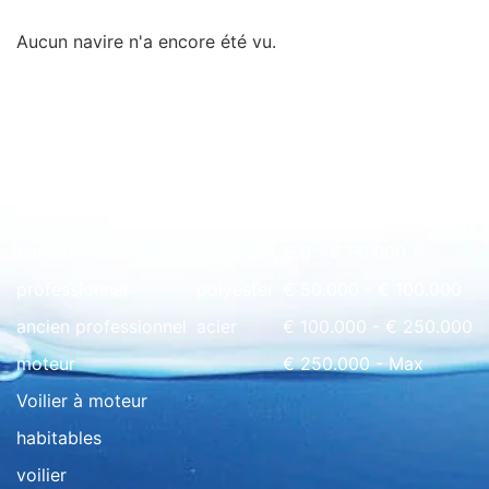
Aucun navire n'a encore été vu.
Rapide à l'aperçu
bateau maison
bois
€ 0 - € 50.000
professionnel
polyester
€ 50.000 - € 100.000
ancien professionnel
acier
€ 100.000 - € 250.000
moteur
€ 250.000 - Max
Voilier à moteur
habitables
voilier