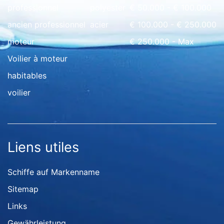
professionnel
polyester
€ 50.000 - € 100.000
ancien professionnel
acier
€ 100.000 - € 250.000
moteur
€ 250.000 - Max
Voilier à moteur
habitables
voilier
Liens utiles
Schiffe auf Markenname
Sitemap
Links
Gewährleistung