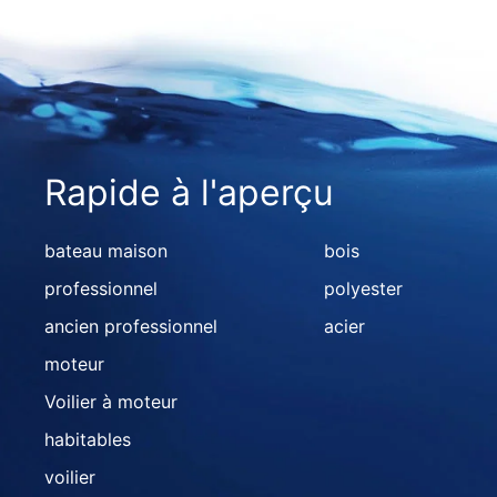
Rapide à l'aperçu
bateau maison
bois
professionnel
polyester
ancien professionnel
acier
moteur
Voilier à moteur
habitables
voilier