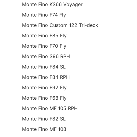
Monte Fino KS66 Voyager
Monte Fino F74 Fly
Monte Fino Custom 122 Tri-deck
Monte Fino F85 Fly
Monte Fino F70 Fly
Monte Fino S96 RPH
Monte Fino F84 SL
Monte Fino F84 RPH
Monte Fino F92 Fly
Monte Fino F68 Fly
Monte Fino MF 105 RPH
Monte Fino F82 SL
Monte Fino MF 108