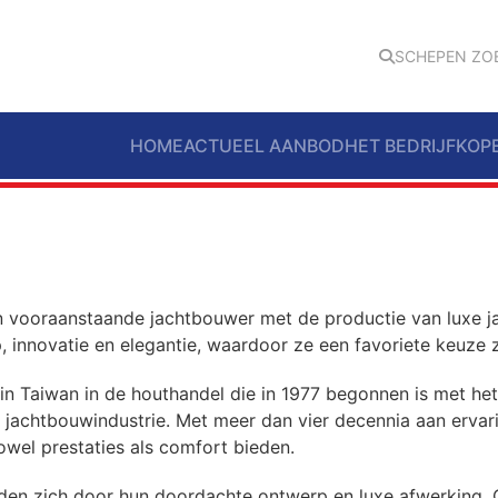
SCHEPEN ZO
HOME
ACTUEEL AANBOD
HET BEDRIJF
KOP
een vooraanstaande jachtbouwer met de productie van luxe
 innovatie en elegantie, waardoor ze een favoriete keuze zi
n Taiwan in de houthandel die in 1977 begonnen is met het
 jachtbouwindustrie. Met meer dan vier decennia aan erva
wel prestaties als comfort bieden.
n zich door hun doordachte ontwerp en luxe afwerking. Of 