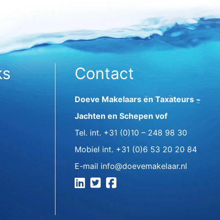
ks
Contact
Doeve Makelaars en Taxateurs
Jachten en Schepen vof
Tel. int.
+31 (0)10 – 248 98 30
Mobiel int.
+31 (0)6 53 20 20 84
E-mail
info@doevemakelaar.nl