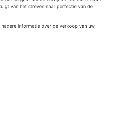
uigt van het streven naar perfectie van de
 nadere informatie over de verkoop van uw