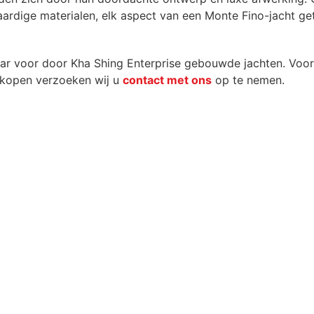
ardige materialen, elk aspect van een Monte Fino-jacht get
ar voor door Kha Shing Enterprise gebouwde jachten. Voor
 kopen verzoeken wij u
contact met ons
op te nemen.