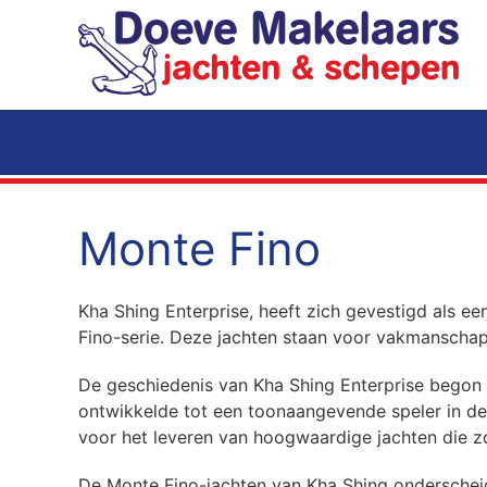
Terug naar hoofdinhoud
Monte Fino
Kha Shing Enterprise, heeft zich gevestigd als 
Fino-serie. Deze jachten staan voor vakmanschap,
De geschiedenis van Kha Shing Enterprise begon i
ontwikkelde tot een toonaangevende speler in de
voor het leveren van hoogwaardige jachten die zo
De Monte Fino-jachten van Kha Shing onderscheide