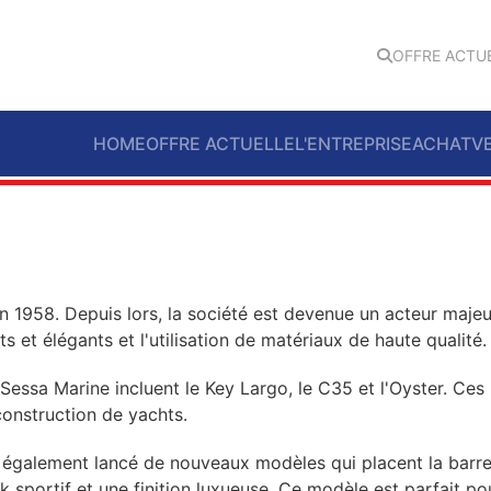
OFFRE ACTU
HOME
OFFRE ACTUELLE
L'ENTREPRISE
ACHAT
V
en 1958. Depuis lors, la société est devenue un acteur maje
 et élégants et l'utilisation de matériaux de haute qualité.
essa Marine incluent le Key Largo, le C35 et l'Oyster. Ces
onstruction de yachts.
également lancé de nouveaux modèles qui placent la barre e
sportif et une finition luxueuse. Ce modèle est parfait pour