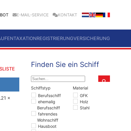
EBOT
E-MAIL-SERVICE
KONTAKT
AUFEN
TAXATION
REGISTRIERUNG
VERSICHERUNG
Finden Sie ein Schiff
SLISTE
Schiffstyp
Material
Schiffstyp
Material
Berufsschiff
GFK
.21 x
ehemalig
Holz
Berufsschiff
Stahl
fahrendes
Wohnschiff
Hausboot