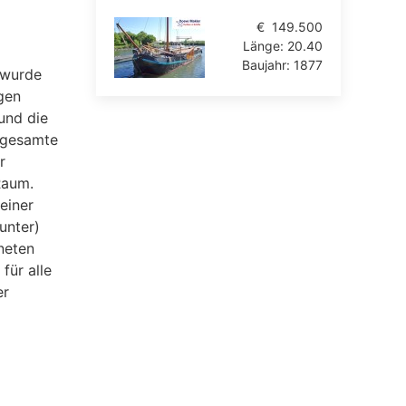
€
149.500
Länge:
20.40
Baujahr:
1877
7 wurde
gen
und die
 gesamte
r
Raum.
einer
unter)
neten
für alle
er