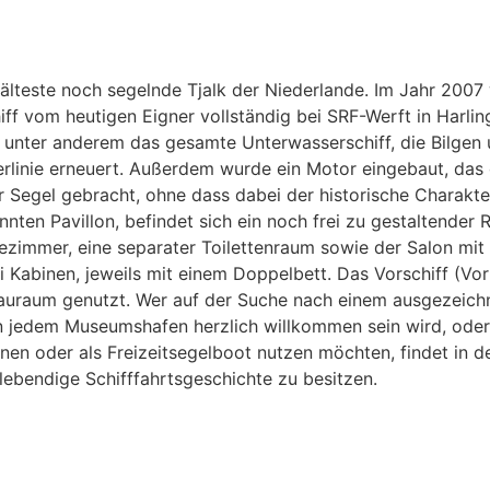
ie älteste noch segelnde Tjalk der Niederlande. Im Jahr 200
 vom heutigen Eigner vollständig bei SRF-Werft in Harlin
 unter anderem das gesamte Unterwasserschiff, die Bilgen 
rlinie erneuert. Außerdem wurde ein Motor eingebaut, das
er Segel gebracht, ohne dass dabei der historische Charakte
nnten Pavillon, befindet sich ein noch frei zu gestaltender 
zimmer, eine separater Toilettenraum sowie der Salon mit 
 Kabinen, jeweils mit einem Doppelbett. Das Vorschiff (Vor
 Stauraum genutzt. Wer auf der Suche nach einem ausgezeich
in jedem Museumshafen herzlich willkommen sein wird, oder 
en oder als Freizeitsegelboot nutzen möchten, findet in d
 lebendige Schifffahrtsgeschichte zu besitzen.