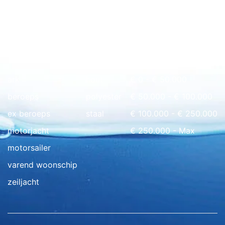
Snel naar overzicht
ark
hout
€ 0 - € 50.000
beroeps
polyester
€ 50.000 - € 100.000
ex beroeps
staal
€ 100.000 - € 250.000
motorjacht
€ 250.000 - Max
motorsailer
varend woonschip
zeiljacht