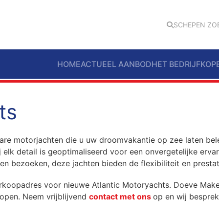
SCHEPEN ZO
HOME
ACTUEEL AANBOD
HET BEDRIJF
KOP
ts
are motorjachten die u uw droomvakantie op zee laten bel
elk detail is geoptimaliseerd voor een onvergetelijke ervari
 bezoeken, deze jachten bieden de flexibiliteit en prestat
erkoopadres voor nieuwe Atlantic Motoryachts. Doeve Make
open. Neem vrijblijvend
contact met ons
op en wij besprek