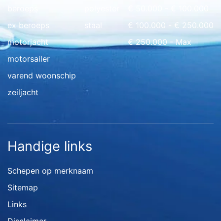
beroeps
polyester
€ 50.000 - € 100.000
ex beroeps
staal
€ 100.000 - € 250.000
motorjacht
€ 250.000 - Max
motorsailer
varend woonschip
zeiljacht
Handige links
Schepen op merknaam
Sitemap
Links