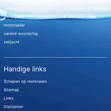
ex beroeps
staal
€ 100.000 - € 250.000
motorjacht
€ 250.000 - Max
motorsailer
varend woonschip
zeiljacht
Handige links
Schepen op merknaam
Sitemap
Links
Disclaimer